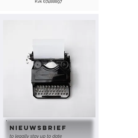
Kvk
67488897
NIEUWSBRIEF
to legally stay up to date