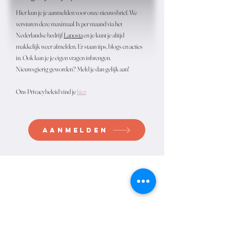
Hier kun je je aanmelden voor onze nieuwsbrief. We
versturen deze maximaal 1x per maand via het
Nederlandse bedrijf
Laposta
en je kunt je altijd
makkelijk weer afmelden. Er staan tips, blogs en acties
in. Ook kun je je eigen vragen inbrengen.
Nieuwsgierig geworden? Meld je dan gelijk aan!
Ons Privacybeleid vind je
hier
aanmelden
TLP
Waarden
Expertise
Werkwijze
FAQ