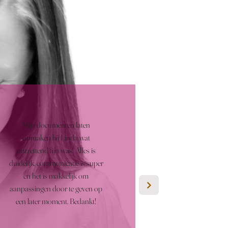
Mijn documenten laten
opmaken bij Linda wat
ontzettend fijn was! Alles is
duidelijk, communicatie is super
en het is makkelijk om
aanpassingen door te geven op
een later moment. Bedankt!