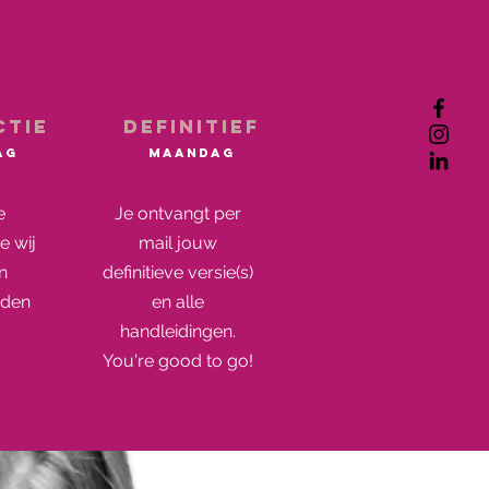
ctie
Definitief
ag
maandag
e
Je ontvangt per
e wij
mail jouw
n
definitieve versie(s)
rden
en alle
t
handleidingen.
You're good to go!