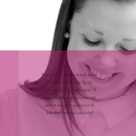
Linda is een professionele jurist,
die alles gewoon in 'Jip en
Janneke-taal' kan uitleggen! Al
mijn officiële documenten zijn
perfect leesbaar, ook voor de
leek. Een onwijze aanrader!