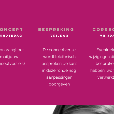
oncept
bespreking
corre
onderdag
vrijdag
vrijd
 ontvangt per
De conceptversie
Eventuel
mail jouw
wordt telefonisch
wijzigingen di
ceptversie(s)
besproken. Je kunt
besproke
in deze ronde nog
hebben, wo
aanpassingen
verwerk
doorgeven