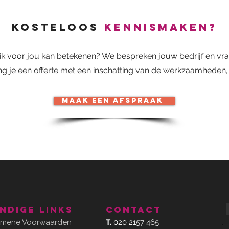
kosteloos
kennismaken?
 ik voor jou kan betekenen? We bespreken jouw bedrijf en vra
g je een offerte met een inschatting van de werkzaamheden, 
Maak een afspraak
ndige links
contact
emene Voorwaarden
T.
020 2157 465