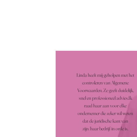
Linda heeft mij geholpen met het
controleren van Algemene
Voorwaarden. Ze geeft duidelijk,
snel en professioneel advies.Ik
raad haar aan voor elke
ondernemer die zeker wil weten
dat de juridische kant van
zijn/haar bedrijf in orde is.