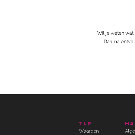
Wil je weten wat
Daarna ontvan
TLP
ha
Waarden
Alg