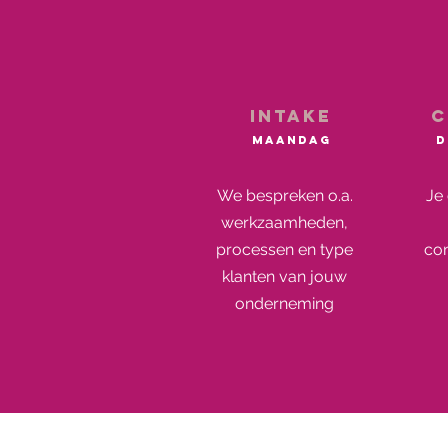
intake
c
maandag
d
We bespreken o.a.
Je
werkzaamheden,
processen en type
con
klanten van jouw
onderneming