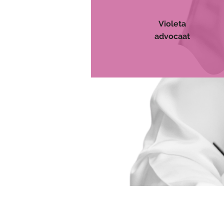
Violeta
advocaat