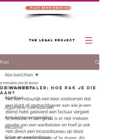
Plan kennismaking
THE LEGAL PROJECT
Post
Alle berichten
2 minuten om te lezen
Alle berichten
De wanbetaler; hoe pak je die
aan?
Agentuur
Het kan natuurlijk een keer voorkomen dat 
een klant of opdrachtgever aan wie je een 
Algemene Voorwaarden
dienst hebt geleverd een factuur vergeet 
Annuleringsvergoeding
te betalen. In zo’n geval is er niet meteen 
sprake van een wanbetaler en hoef je ook 
Reclame
niet direct een incassobureau op deze 
Grijze en zwarte lijsten
klant of opdrachtgever af te sturen. Als 