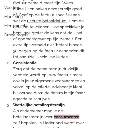
factuur betaald moet zijn. Wees 
Voeding
duidelijk en baken deze termijn goed 
af. Geef op de factuur specifiek aan 
Marketing
wat de 
uiterste betaaldatum
 is om de 
Merkenrecht
betaling te voldoen. Hoe specifieker je 
bent, hoe groter de kans dat de klant 
Drone regels
of opdrachtgever op tijd betaalt. Een 
extra tip: vermeld niet ‘betaal binnen 
30 dagen’ op de factuur aangezien dit 
tot onduidelijkheid kan leiden. 
Consistentie
Zorg dat de betaaltermijn duidelijk 
vermeld wordt op jouw factuur, maar 
ook in jouw algemene voorwaarden en 
vooral op de offerte. Adviseer je klant 
bijvoorbeeld om de datum in zijn/haar 
agenda te schrijven.
Wettelijke betalingstermijn
Als ondernemer mag je de 
betalingstermijn voor
consumenten
zelf bepalen. In Nederland wordt over 