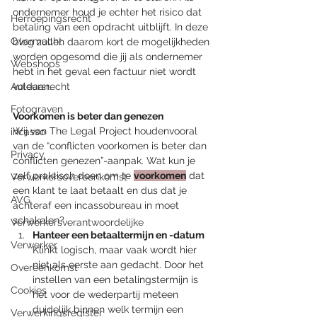
ondernemer houd je echter het risico dat 
Herroepingsrecht
betaling van een opdracht uitblijft. In deze 
Overmacht
blog zullen daarom kort de mogelijkheden 
worden opgesomd die jij als ondernemer 
Webshops
hebt in het geval een factuur niet wordt 
Auteursrecht
voldaan. 
Fotograven
Voorkomen is beter dan genezen
Wij van The Legal Project houdenvooral 
incasso
van de “conflicten voorkomen is beter dan 
Privacy
conflicten genezen”-aanpak. Wat kun je 
zelf praktisch doen om te 
voorkomen
 dat 
Verwerkersovereenkomst
een klant te laat betaalt en dus dat je 
AVG
achteraf een incassobureau in moet 
schakelen? 
Verwerkersverantwoordelijke
Hanteer een betaaltermijn en -datum
Verwerker
Klinkt logisch, maar vaak wordt hier 
niet als eerste aan gedacht. Door het 
Overeenkomst
instellen van een betalingstermijn is 
Cookies
het voor de wederpartij meteen 
duidelijk binnen welk termijn een 
Verwerkingsregister