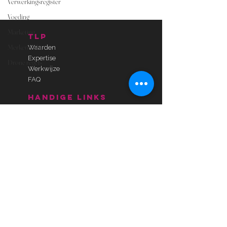
Verwerkingsregister
Voeding
Marketing
TLP
Merkenrecht
Waarden
Expertise
Drone regels
Werkwijze
FAQ
handige links
Algemene Voorwaarden
Privacyverklaring
Verwerkersovereenkomst
Maatwerk overeenkomsten
E-book
Gratis check-up
Kosteloos kennismaken
contact
T.
020 2157 465
E.
info@thelegalproject.nl
K.
67488897