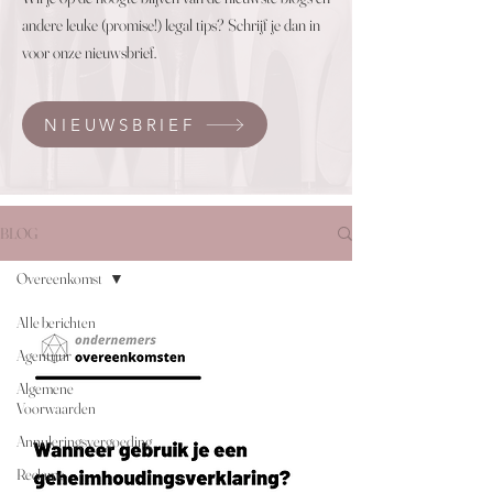
andere leuke (promise!) legal tips? Schrijf je dan in
voor onze nieuwsbrief.
NIEUWSBRIEF
BLOG
Overeenkomst
Alle berichten
Agentuur
Algemene
Voorwaarden
Annuleringsvergoeding
Reclame